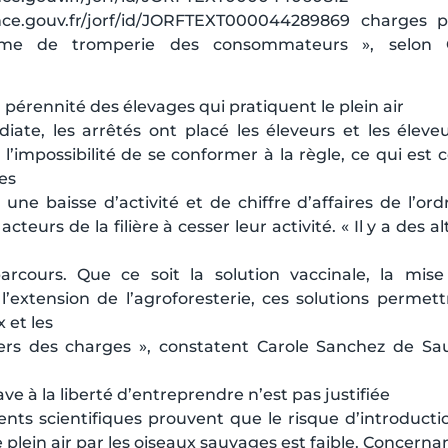
ance.gouv.fr/jorf/id/JORFTEXT000044289869
charges pl
rme de tromperie des consommateurs », selon 
pérennité des élevages qui pratiquent le plein air
iate, les arrêtés ont placé les éleveurs et les élev
’impossibilité de se conformer à la règle, ce qui est 
Ces
une baisse d’activité et de chiffre d’affaires de l’or
acteurs de la filière à cesser leur activité. « Il y a des a
arcours. Que ce soit la solution vaccinale, la mise
l’extension de l’agroforesterie, ces solutions permett
 et les
ers des charges », constatent Carole Sanchez de Sa
ve à la liberté d’entreprendre n’est pas justifiée
s scientifiques prouvent que le risque d’introduction
 plein air par les oiseaux sauvages est faible. Concernan