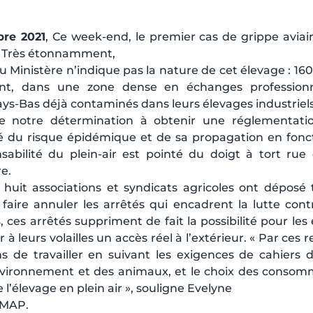
bre 2021
, Ce week-end, le premier cas de grippe aviai
. Très étonnamment,
 Ministère n’indique pas la nature de cet élevage : 1
nt, dans une zone dense en échanges professionn
ays-Bas déjà contaminés dans leurs élevages industriels
ce notre détermination à obtenir une réglementati
é du risque épidémique et de sa propagation en fonct
sabilité du plein-air est pointé du doigt à tort rue
re.
 huit associations et syndicats agricoles ont déposé 
faire annuler les arrêtés qui encadrent la lutte contre
 ces arrêtés suppriment de fait la possibilité pour les é
r à leurs volailles un accès réel à l’extérieur. « Par ce
s de travailler en suivant les exigences de cahiers 
nvironnement et des animaux, et le choix des consomm
 l’élevage en plein air », souligne Evelyne
AMAP.