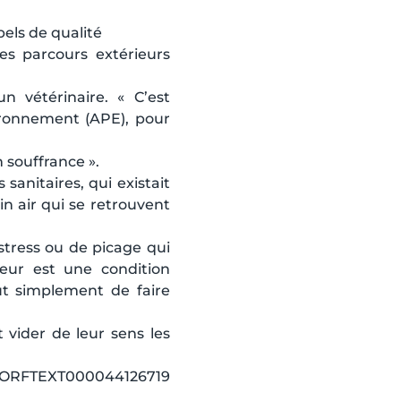
bels de qualité
es parcours extérieurs
un vétérinaire. « C’est
ironnement (APE), pour
n souffrance ».
sanitaires, qui existait
in air qui se retrouvent
tress ou de picage qui
ieur est une condition
ut simplement de faire
t vider de leur sens les
EXT000044126719