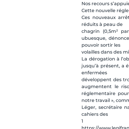
Nos recours s’appuie
Cette nouvelle régle
Ces nouveaux arrêt
réduits à peau de
chagrin (0,5m² par 
ubuesque, dénonce 
pouvoir sortir les
volailles dans des mi
La dérogation à l’ob
jusqu’à présent, a é
enfermées
développent des tr
augmentent le risq
réglementaire pour
notre travail », co
Léger, secrétaire na
cahiers des
1 https://ww
https://www.legifr