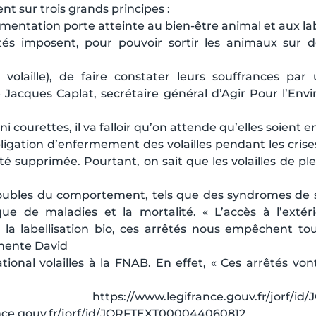
nt sur trois grands principes :
mentation porte atteinte au bien-être animal et aux la
és imposent, pour pouvoir sortir les animaux sur d
volaille), de faire constater leurs souffrances par 
Jacques Caplat, secrétaire général d’Agir Pour l’Env
ni courettes, il va falloir qu’on attende qu’elles soient e
ligation d’enfermement des volailles pendant les crises 
té supprimée. Pourtant, on sait que les volailles de ple
oubles du comportement, tels que des syndromes de s
ue de maladies et la mortalité. « L’accès à l’extér
 la labellisation bio, ces arrêtés nous empêchent to
mmente David
tional volailles à la FNAB. En effet, « Ces arrêtés von
w.legifrance.gouv.fr/jorf/id/JORFT
ance.gouv.fr/jorf/id/JORFTEXT000044060812