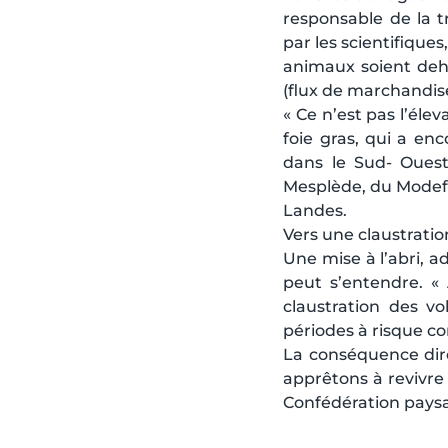
responsable de la t
par les scientifiques
animaux soient deho
(flux de marchandise
« Ce n’est pas l’élev
foie gras, qui a en
dans le Sud- Ouest,
Mesplède, du Modef
Landes.
Vers une claustratio
Une mise à l’abri, a
peut s’entendre. « 
claustration des vol
périodes à risque c
La conséquence dir
apprêtons à revivre 
Confédération pays