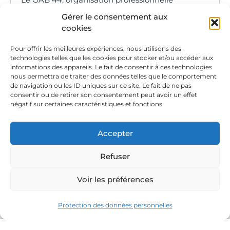
engagée dans la transition écologiquede notre
Gérer le consentement aux
société,...
cookies
Pour offrir les meilleures expériences, nous utilisons des
technologies telles que les cookies pour stocker et/ou accéder aux
informations des appareils. Le fait de consentir à ces technologies
CDI
nous permettra de traiter des données telles que le comportement
de navigation ou les ID uniques sur ce site. Le fait de ne pas
consentir ou de retirer son consentement peut avoir un effet
Assistant(e) de gestion
négatif sur certaines caractéristiques et fonctions.
administrative, comptable et RH
(H/F)
Accepter
AGROBIO PERIGORD
Coursac (24430)
Refuser
Nous utilisons des cookies pour améliorer
Publié : 23/07/2026
l'expérience utilisateur.
Voir les préférences
Présentation du poste Dans le cadre du
Paramétrage
Tout accepter
renforcement de notre équipe administrative,
Protection des données personnelles
nous recherchons un(e) Assistant(e) de gestion
administrative, compta...