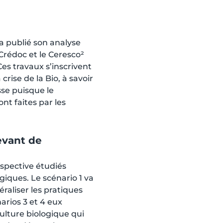
e a publié son analyse
Crédoc et le Ceresco²
Ces travaux s’inscrivent
rise de la Bio, à savoir
sse puisque le
t faites par les
evant de
ospective étudiés
iques. Le scénario 1 va
éraliser les pratiques
arios 3 et 4 eux
ulture biologique qui