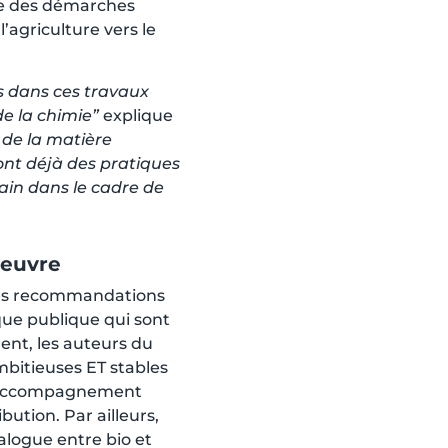
tre des démarches
l’agriculture vers le
s dans ces travaux
 de la chimie”
explique
r de la matière
ont déjà des pratiques
ain dans le cadre de
oeuvre
 les recommandations
ique publique qui sont
nt, les auteurs du
mbitieuses ET stables
un accompagnement
ution. Par ailleurs,
alogue entre bio et