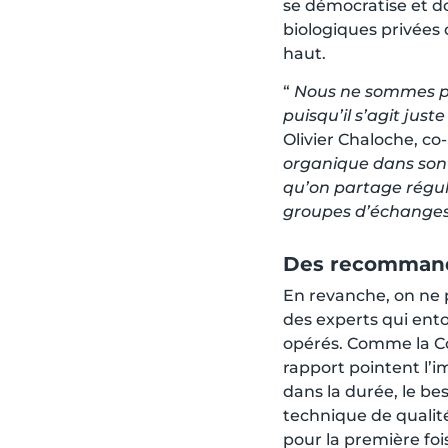
se démocratise et do
biologiques privées q
haut.
“
Nous ne sommes pa
puisqu’il s’agit jus
Olivier Chaloche, co
organique dans son 
qu’on partage régul
groupes d’échange
Des recommanda
En revanche, on ne 
des experts qui ento
opérés. Comme la C
rapport pointent l’i
dans la durée, le b
technique de qualité
pour la première foi