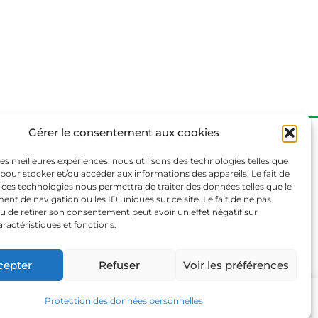
Gérer le consentement aux cookies
 les meilleures expériences, nous utilisons des technologies telles que
 pour stocker et/ou accéder aux informations des appareils. Le fait de
s légales
 ces technologies nous permettra de traiter des données telles que le
e de confidentialité
t de navigation ou les ID uniques sur ce site. Le fait de ne pas
u de retirer son consentement peut avoir un effet négatif sur
aractéristiques et fonctions.
cepter
Refuser
Voir les préférences
Protection des données personnelles
Paramétrage
Tout accepter