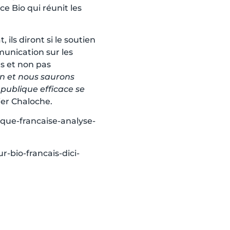
e Bio qui réunit les
ils diront si le soutien
munication sur les
ns et non pas
on et nous saurons
 publique efficace se
vier Chaloche.
ique-francaise-analyse-
r-bio-francais-dici-