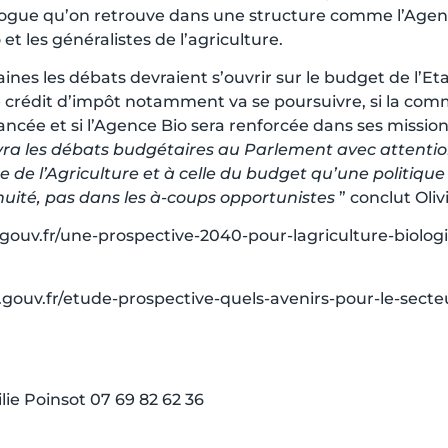
logue qu’on retrouve dans une structure comme l’Agenc
 et les généralistes de l’agriculture.
s les débats devraient s’ouvrir sur le budget de l’Etat, 
e crédit d’impôt notamment va se poursuivre, si la com
lancée et si l’Agence Bio sera renforcée dans ses missio
vra les débats budgétaires au Parlement avec attenti
re de l’Agriculture et à celle du budget qu’une politique
nuité, pas dans les à-coups opportunistes
” conclut Oli
e.gouv.fr/une-prospective-2040-pour-lagriculture-biolog
e.gouv.fr/etude-prospective-quels-avenirs-pour-le-secteu
lie Poinsot 07 69 82 62 36