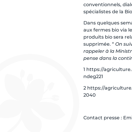
conventionnels, dia
spécialistes de la Bio
Dans quelques semaine
aux fermes bio via l
produits bio sera re
supprimée. “
On sui
rappeler à la Minist
pense dans la conti
1 https://agricultur
ndeg221
2 https://agricultur
2040
Contact presse : Emi