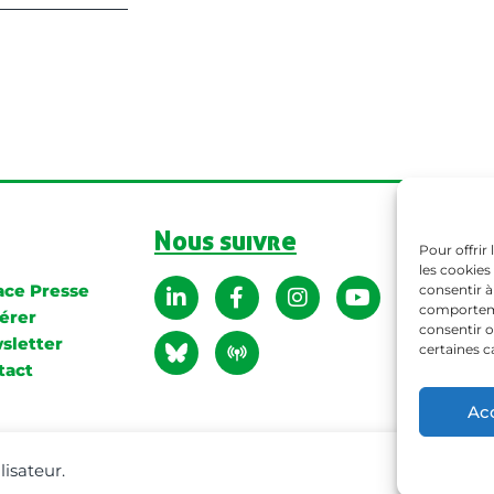
Nous suivre
Pour offrir
les cookies
> Mention
ace Presse
consentir à
> Politiqu
comportemen
érer
consentir o
sletter
certaines c
tact
Ac
FNAB© 2022
lisateur.